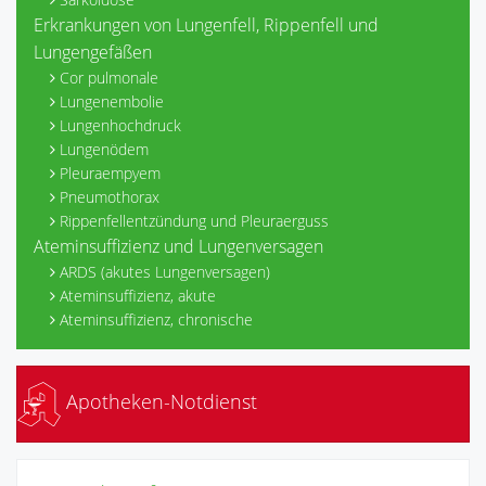
Erkrankungen von Lungenfell, Rippenfell und
Lungengefäßen
Cor pulmonale
Lungenembolie
Lungenhochdruck
Lungenödem
Pleuraempyem
Pneumothorax
Rippenfellentzündung und Pleuraerguss
Ateminsuffizienz und Lungenversagen
ARDS (akutes Lungenversagen)
Ateminsuffizienz, akute
Ateminsuffizienz, chronische
Apotheken-Notdienst