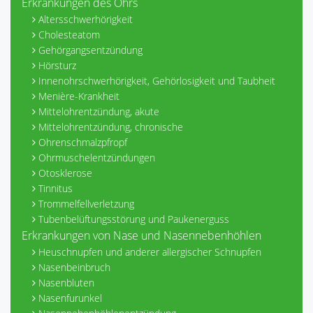
Erkrankungen des Ohrs
Altersschwerhörigkeit
Cholesteatom
Gehörgangsentzündung
Hörsturz
Innenohrschwerhörigkeit, Gehörlosigkeit und Taubheit
Menière-Krankheit
Mittelohrentzündung, akute
Mittelohrentzündung, chronische
Ohrenschmalzpfropf
Ohrmuschelentzündungen
Otosklerose
Tinnitus
Trommelfellverletzung
Tubenbelüftungsstörung und Paukenerguss
Erkrankungen von Nase und Nasennebenhöhlen
Heuschnupfen und anderer allergischer Schnupfen
Nasenbeinbruch
Nasenbluten
Nasenfurunkel