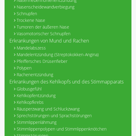
Nasennebenhöhlenentzündung
Nasenscheidewandverbiegung
Schnupfen
Trockene Nase
Tumoren der äußeren Nase
Vasomotorischer Schnupfen
Erkrankungen von Mund und Rachen
Mandelabszess
Mandelentzündung (Streptokokken-Angina)
Pfeiffersches Drüsenfieber
Polypen
Rachenentzündung
Erkrankungen des Kehlkopfs und des Stimmapparats
Globusgefühl
Kehlkopfentzündung
Kehlkopfkrebs
Räusperzwang und Schluckzwang
Sprechstörungen und Sprachstörungen
Stimmlippenlähmung
Stimmlippenpolypen und Stimmlippenknötchen
Stimmstörungen