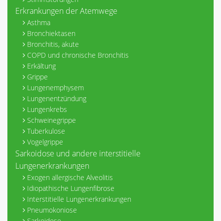
Erkrankungen der Atemwege
Asthma
Bronchiektasen
Bronchitis, akute
COPD und chronische Bronchitis
Erkältung
Grippe
Lungenemphysem
Lungenentzündung
Lungenkrebs
Schweinegrippe
Tuberkulose
Vogelgrippe
Sarkoidose und andere interstitielle
Lungenerkrankungen
Exogen allergische Alveolitis
Idiopathische Lungenfibrose
Interstitielle Lungenerkrankungen
Pneumokoniose
Sarkoidose