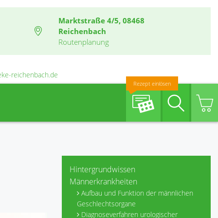
Marktstraße 4/5, 08468
Reichenbach
Routenplanung
eke-reichenbach.de
Rezept einlösen
Suche
Hintergrundwissen
Männerkrankheiten
Aufbau und Funktion der männlichen
Geschlechtsorgane
Diagnoseverfahren urologischer