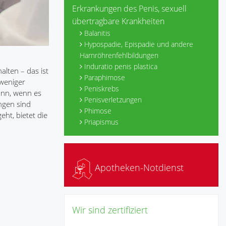
Erkrankungen des Penis, sexuell
übertragbare Krankheiten
Balanitis
Hypospadie, Epispadie und andere
Harnröhrenfehlbildungen
Induratio penis plastica
alten – das ist
Paraphimose
 weniger
Peniskrebs
ann, wenn es
Penisverletzungen
ungen sind
Phimose
ht, bietet die
Priapismus
Apotheken-Notdienst
Wir sind zertifiziert