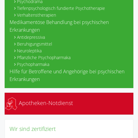
Psychodrama
Tiefenpsychologisch fundierte Psychotherapie
Verhaltenstherapien
Medikamentöse Behandlung bei psychischen
Erkrankungen
Antidepressiva
Beruhigungsmittel
Neuroleptika
Pflanzliche Psychopharmaka
Psychopharmaka
Hilfe für Betroffene und Angehörige bei psychischen
Erkrankungen
Apotheken-Notdienst
Wir sind zertifiziert